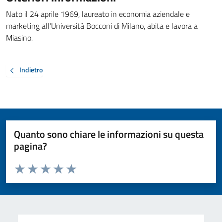
Nato il 24 aprile 1969, laureato in economia aziendale e
marketing all’Università Bocconi di Milano, abita e lavora a
Miasino.
Indietro
Quanto sono chiare le informazioni su questa
pagina?
Valuta da 1 a 5 stelle la pagina
Valuta 1 stelle su 5
Valuta 2 stelle su 5
Valuta 3 stelle su 5
Valuta 4 stelle su 5
Valuta 5 stelle su 5