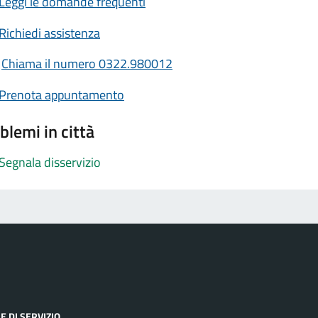
Leggi le domande frequenti
Richiedi assistenza
Chiama il numero 0322.980012
Prenota appuntamento
blemi in città
Segnala disservizio
E DI SERVIZIO