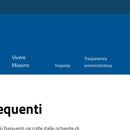
Vivere
Trasparenza
Miasino
Imposte
amministrativa
equenti
 frequenti raccolte dalle richieste di