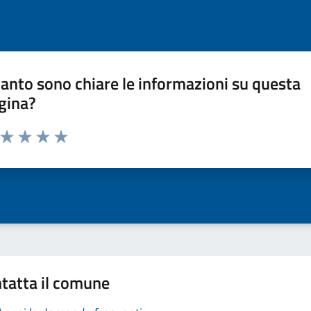
anto sono chiare le informazioni su questa
gina?
a da 1 a 5 stelle la pagina
ta 1 stelle su 5
Valuta 2 stelle su 5
Valuta 3 stelle su 5
Valuta 4 stelle su 5
Valuta 5 stelle su 5
tatta il comune