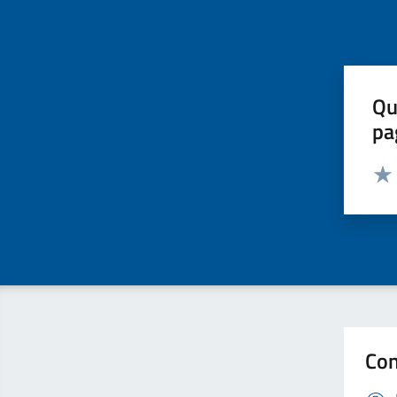
Qu
pa
Valut
Valu
Con