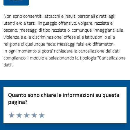
Non sono consentiti: attacchi e insulti personali diretti agli
utenti e/o a terzi; linguaggio offensivo, volgare, razzista e
osceno; messaggi di tipo razzista o, comunque, inneggianti alla
violenza e alla discriminazione; offese alle istituzioni o alla
religione di qualunque fede; messaggi falsi e/o diffamatori.
In ogni momento si potra' richiedere la cancellazione dei dati
compilando il modulo e selezionando la tipologia "Cancellazione
dati".
Quanto sono chiare le informazioni su questa
pagina?
Valuta da 1 a 5 stelle la pagina
Valuta 1 stelle su 5
Valuta 2 stelle su 5
Valuta 3 stelle su 5
Valuta 4 stelle su 5
Valuta 5 stelle su 5