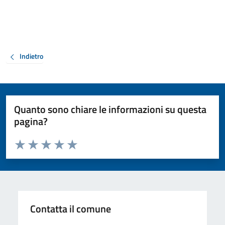
Indietro
Quanto sono chiare le informazioni su questa
pagina?
Valuta da 1 a 5 stelle la pagina
Valuta 1 stelle su 5
Valuta 2 stelle su 5
Valuta 3 stelle su 5
Valuta 4 stelle su 5
Valuta 5 stelle su 5
Contatta il comune