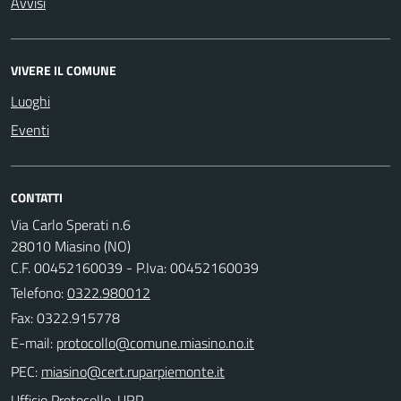
Avvisi
VIVERE IL COMUNE
Luoghi
Eventi
CONTATTI
Via Carlo Sperati n.6
28010 Miasino (NO)
C.F. 00452160039 - P.Iva: 00452160039
Telefono:
0322.980012
Fax: 0322.915778
E-mail:
PEC:
Ufficio Protocollo-URP