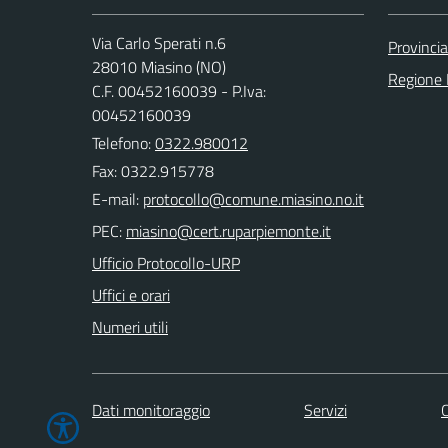
Via Carlo Sperati n.6
Provinci
28010 Miasino (NO)
Regione
C.F. 00452160039 - P.Iva:
00452160039
Telefono:
0322.980012
Fax: 0322.915778
E-mail:
PEC:
Ufficio Protocollo-URP
Uffici e orari
Numeri utili
Dati monitoraggio
Servizi
C