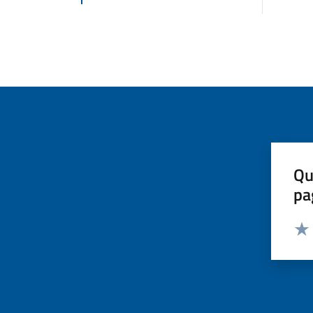
Qu
pa
Valut
Valu