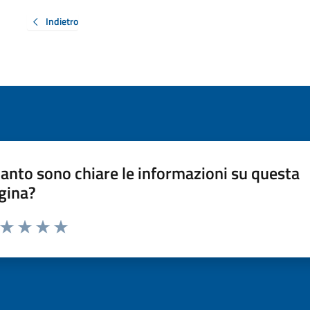
Indietro
anto sono chiare le informazioni su questa
gina?
a da 1 a 5 stelle la pagina
ta 1 stelle su 5
Valuta 2 stelle su 5
Valuta 3 stelle su 5
Valuta 4 stelle su 5
Valuta 5 stelle su 5