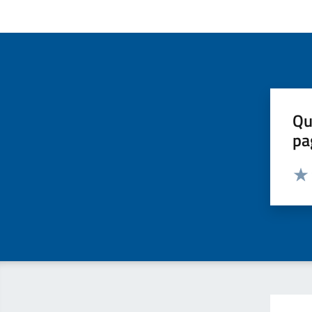
Qu
pa
Valut
Valu