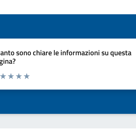
anto sono chiare le informazioni su questa
gina?
a da 1 a 5 stelle la pagina
ta 1 stelle su 5
Valuta 2 stelle su 5
Valuta 3 stelle su 5
Valuta 4 stelle su 5
Valuta 5 stelle su 5