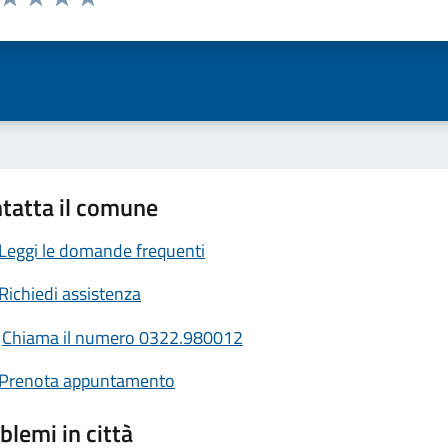
ta 1 stelle su 5
Valuta 2 stelle su 5
Valuta 3 stelle su 5
Valuta 4 stelle su 5
Valuta 5 stelle su 5
tatta il comune
Leggi le domande frequenti
Richiedi assistenza
Chiama il numero 0322.980012
Prenota appuntamento
blemi in città